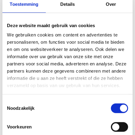
* Maximaal te bestellen aantal:
9
Toestemming
Details
Over
* Maximaal te bestellen aantal:
9
Aantal:
Deze website maakt gebruik van cookies
We gebruiken cookies om content en advertenties te
personaliseren, om functies voor social media te bieden
en om ons websiteverkeer te analyseren. Ook delen we
In mijn winkelwagen
informatie over uw gebruik van onze site met onze
partners voor social media, adverteren en analyse. Deze
Op verlanglijstje
partners kunnen deze gegevens combineren met andere
Documentatie
informatie die u aan ze heeft verstrekt of die ze hebben
verzameld op basis van uw gebruik van hun services.
VOEDINGSSUPPLEMENT & GEBRUIK
(DISCLAIMER).pdf
Toestemmingsselectie
himalaya-okt2022.docx
Noodzakelijk
Uitgebreid assortiment
Voorkeuren
Veilig winkelen & betalen