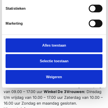
Snelle bezorging
Statistieken
Winkel in Horst-Meterik
Informatie
Zoek een therapeut
Speciale inkoopcondities
Marketing
Facebook Bloesem Remedies NL
Facebook Farfalla
YouTube videos
Distributeurs Bloesem Remedies NL
Nieuwsbrief Bloesem Remedies NL
Webshop
Alles toestaan
Bestelproces
Service en Garantie
Levering
Retourneren
Betaalmethoden
Selectie toestaan
Bezoekadres
Winkel De 3Vrouwen
St. Jansstraat 5
5964 AA Horst -
Meterik
Nederland
Routebeschrijving
Weigeren
Openingstijden
Bloesem Remedies Nederland:
Maandag t/m vrijdag
van 09.00 – 17.00 uur
Winkel De 3Vrouwen:
Dinsdag
t/m vrijdag van 10.00 – 17.00 uur
Zaterdag van 10.00 –
16.00 uur
Zondag en maandag gesloten.